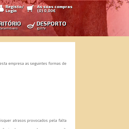
Registo/
As suas compras
Login
(
0
)
0,00€
RITÓRIO
DESPORTO
telemóveis
golfe
 desta empresa as seguintes formas de
isquer atrasos provocados pela falta