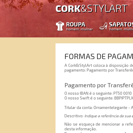
STYLART
CORK
&
ROUPA
SAPATO
homem, mulher
homem, mulh
FORMAS DE PAGA
A Cork&StylArt coloca à disposição d
pagamento: Pagamento por Transferênci
Pagamento por Transferê
O nosso IBAN é o seguinte: PT50 0010 
O nosso Swift é o seguinte: BBPIPTPL
Titular da conta: Ornamentelegante - A
Descritivo:
Indique a referência da su
Não se esqueça de mencionar a refer
desta informação.