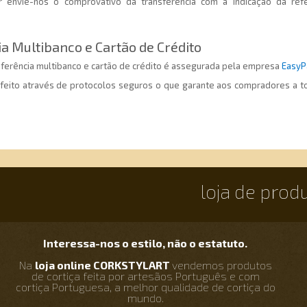
r envie-nos o comprovativo da transferência com a indicação da re
 Multibanco e Cartão de Crédito
ferência multibanco e cartão de crédito é assegurada pela empresa
EasyP
feito através de protocolos seguros o que garante aos compradores a t
loja de prod
Interessa-nos o estilo, não o estatuto.
Na
loja online CORKSTYLART
vendemos produtos
de cortiça feita por artesãos Português e com
cortiça Portuguesa, a melhor qualidade de cortiça do
mundo.