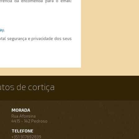
ferência da encomenda para o email:
ay
.
otal segurança e privacidade dos seus
utos de cortiça
MORADA
Rua Afonsina
4415 - 142 Pedroso
TELEFONE
+351 917692839