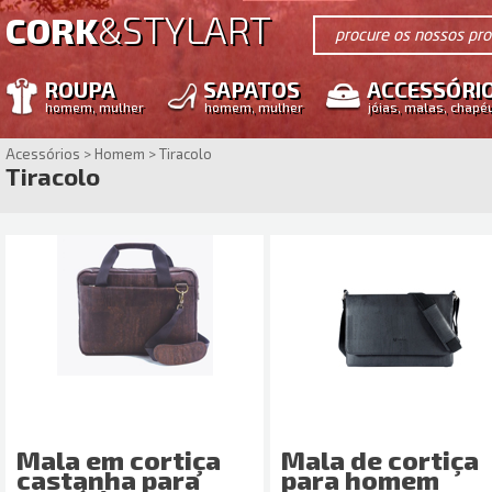
STYLART
CORK
&
procure os nossos pr
ROUPA
SAPATOS
ACCESSÓRI
homem, mulher
homem, mulher
jóias, malas, chapé
Acessórios > Homem > Tiracolo
Tiracolo
Mala em cortiça
Mala de cortiça
castanha para
para homem