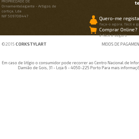
PROPRIEDADE DE
t
Ornamentelegante - Artigos de
cortiça, Lda
NIF 509708447
Quero-me regista
faça-o agora, fácil e g
Comprar Online?
é fácil e seguro
©2015
CORKSTYLART
MEIOS DE PAGAME
Em caso de litígio o consumidor pode recorrer ao Centro Nacional de In
Damião de Gois, 31 - Loja 6 - 4050-225 Porto Para mais informaç