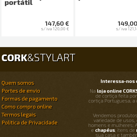
portátil
147,60 €
149,00
s/ iva 120,00 €
s/ iva 121,
STYLART
CORK
&
Interessa-nos o
Quem somos
Portes de envio
Na
loja online COR
de cortiça feita p
Formas de pagamento
cortiça Portuguesa, a
Como compro online
Termos legais
Vendemos produtos 
variedade de usos
Politica de Privacidade
homens e mulheres; 
e
chapéus
; itens de
sua casa e também