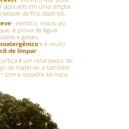
r aplicado em uma ampla
riedade de fins diaários.
leve
, elástico, macio ao
que, à prova de água,
quidos e gases,
poalergênico
e é muito
cil de limpar
.
cortiça é um retardador de
go de material, e também
 som e isolador térmico.