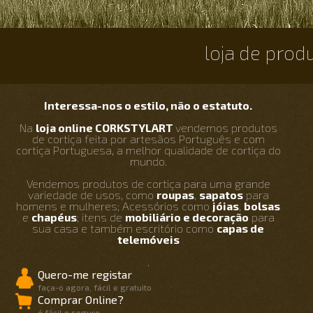
loja de prod
Interessa-nos o estilo, não o estatuto.
Na
loja online CORKSTYLART
vendemos produtos
de cortiça feita por artesãos Português e com
cortiça Portuguesa, a melhor qualidade de cortiça do
mundo.
Vendemos produtos de cortiça para uma grande
variedade de usos, como
roupas
,
sapatos
para
homens e mulheres; Acessórios como
jóias
,
bolsas
e
chapéus
; itens de
mobiliário e decoração
para
sua casa e também escritório como
capas de
telemóveis
.
Quero-me registar
faça-o agora, fácil e gratuito
Comprar Online?
é fácil e seguro