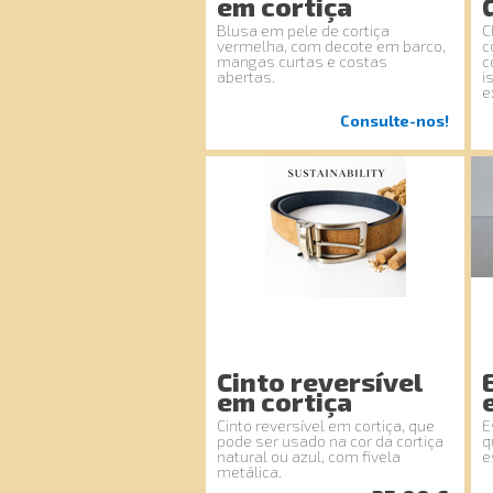
em cortiça
Blusa em pele de cortiça
C
vermelha, com decote em barco,
c
mangas curtas e costas
c
abertas.
i
e
Consulte-nos!
Cinto reversível
em cortiça
Cinto reversível em cortiça, que
E
pode ser usado na cor da cortiça
q
natural ou azul, com fivela
e
metálica.