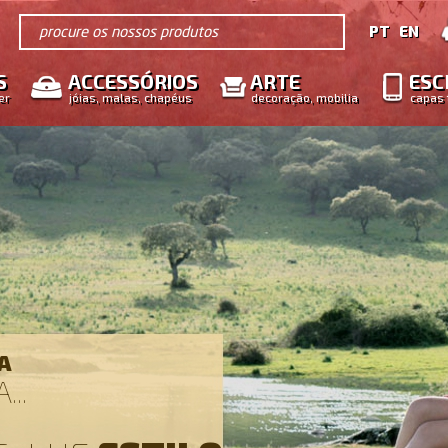
procure os nossos produtos
PT
EN
S
ACCESSÓRIOS
ARTE
ESC
er
jóias, malas, chapéus
decoração, mobilia
capas 
A
..