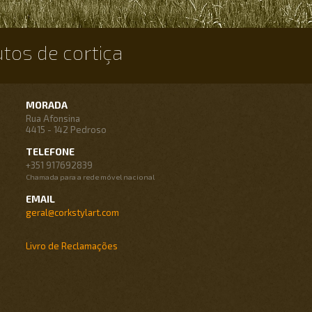
utos de cortiça
MORADA
Rua Afonsina
4415 - 142 Pedroso
TELEFONE
+351 917692839
Chamada para a rede móvel nacional
EMAIL
geral@corkstylart.com
Livro de Reclamações