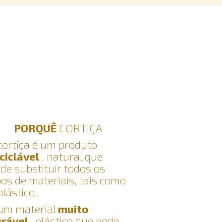
PORQUÊ
CORTIÇA
cortiça é um produto
ciclável
, natural que
de substituir todos os
pos de materiais, tais como
plástico.
um material
muito
urável
, elástico que pode