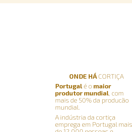
ONDE HÁ
CORTIÇA
Portugal
é o
maior
produtor mundial
, com
mais de 50% da producão
mundial.
A indústria da cortiça
emprega em Portugal mai
de 12.000 pessoas e