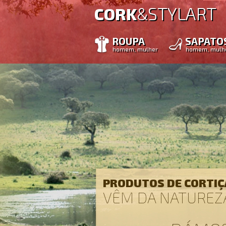
STYLART
CORK
&
ROUPA
SAPATO
homem, mulher
homem, mulh
PRODUTOS DE CORTIÇ
VÊM DA NATUREZA.