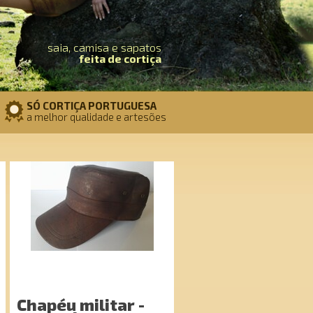
saia, camisa e sapatos
feita de cortiça
SÓ CORTIÇA PORTUGUESA
a melhor qualidade e artesões
Chapéu militar -