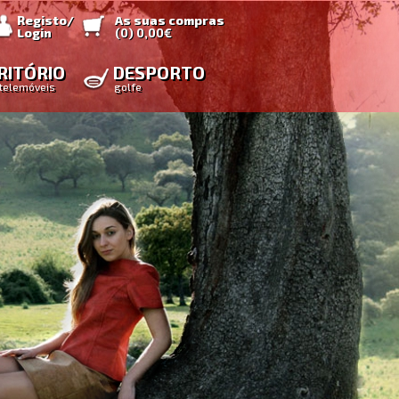
Registo/
As suas compras
Login
(
0
)
0,00€
RITÓRIO
DESPORTO
telemóveis
golfe