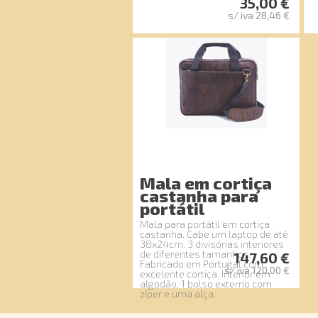
35,00 €
s/ iva 28,46 €
Mala em cortiça
castanha para
portátil
Mala para portátil em cortiça
castanha. Cabe um laptop de até
38x24cm. 3 divisórias interiores
de diferentes tamanhos.
147,60 €
Fabricado em Portugal com
s/ iva 120,00 €
excelente cortiça. Interior em
algodão. 1 bolso externo com
zíper e uma alça.