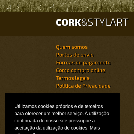
STYLART
CORK
&
Quem somos
Portes de envio
Formas de pagamento
Como compro online
Termos legais
Politica de Privacidade
PROPRIEDADE DE
Ornamentelegante - Artigos de
Utilizamos cookies próprios e de terceiros
cortiça, Lda
para oferecer um melhor serviço. A utilização
NIF 509708447
continuada do nosso site pressupõe a
aceitação da utilização de cookies. Mais