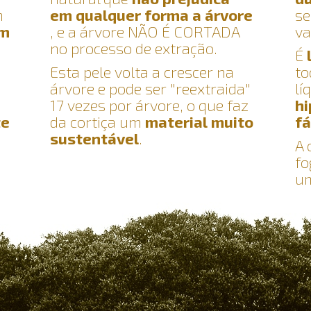
m
em qualquer forma a árvore
se
em
, e a árvore NÃO É CORTADA
va
no processo de extração.
É
Esta pele volta a crescer na
to
árvore e pode ser "reextraida"
lí
17 vezes por árvore, o que faz
hi
te
da cortiça um
material muito
fá
sustentável
.
A 
fo
um