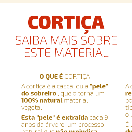
CORTIÇA
SAIBA MAIS SOBRE
ESTE MATERIAL
O QUE É
CORTIÇA
A cortiça é a casca, ou a
"pele"
A 
do sobreiro
, que o torna um
re
100% natural
material
po
vegetal.
ti
o 
Esta "pele" é extraída
cada 9
s
anos da árvore, um processo
É 
natural que
não prejudica
d