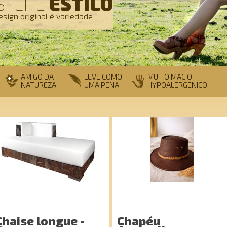
OS-LHE
ESTILO
esign original e variedade
AMIGO DA
LEVE COMO
MUITO MACIO
NATUREZA
UMA PENA
HYPOALERGENICO
Chaise longue -
Chapéu