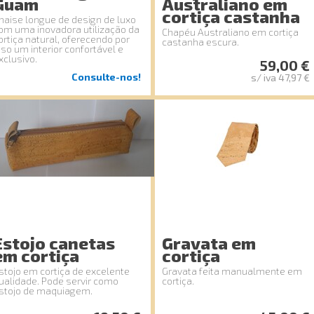
Guam
Australiano em
cortiça castanha
haise longue de design de luxo
om uma inovadora utilização da
Chapéu Australiano em cortiça
ortiça natural, oferecendo por
castanha escura.
sso um interior confortável e
xclusivo.
59,00 €
Consulte-nos!
s/ iva 47,97 €
Estojo canetas
Gravata em
em cortiça
cortiça
stojo em cortiça de excelente
Gravata feita manualmente em
ualidade. Pode servir como
cortiça.
stojo de maquiagem.